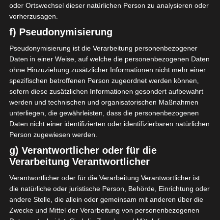
oder Ortswechsel dieser natürlichen Person zu analysieren oder
personenbezogene Daten von dem für die
vorherzusagen.
Verarbeitung Verantwortlichen verarbeitet werden.
f) Pseudonymisierung
c) Verarbeitung
Verarbeitung ist jeder mit oder ohne Hilfe
Pseudonymisierung ist die Verarbeitung personenbezogener
Daten in einer Weise, auf welche die personenbezogenen Daten
automatisierter Verfahren ausgeführte Vorgang oder
ohne Hinzuziehung zusätzlicher Informationen nicht mehr einer
jede solche Vorgangsreihe im Zusammenhang mit
spezifischen betroffenen Person zugeordnet werden können,
personenbezogenen Daten wie das Erheben, das
sofern diese zusätzlichen Informationen gesondert aufbewahrt
Erfassen, die Organisation, das Ordnen, die
werden und technischen und organisatorischen Maßnahmen
Speicherung, die Anpassung oder Veränderung, das
unterliegen, die gewährleisten, dass die personenbezogenen
Auslesen, das Abfragen, die Verwendung, die
Daten nicht einer identifizierten oder identifizierbaren natürlichen
Person zugewiesen werden.
Offenlegung durch Übermittlung, Verbreitung oder
eine andere Form der Bereitstellung, den Abgleich
g) Verantwortlicher oder für die
Verarbeitung Verantwortlicher
oder die Verknüpfung, die Einschränkung, das
Löschen oder die Vernichtung.
Verantwortlicher oder für die Verarbeitung Verantwortlicher ist
d) Einschränkung der Verarbeitung
die natürliche oder juristische Person, Behörde, Einrichtung oder
Einschränkung der Verarbeitung ist die Markierung
andere Stelle, die allein oder gemeinsam mit anderen über die
gespeicherter personenbezogener Daten mit dem
Zwecke und Mittel der Verarbeitung von personenbezogenen