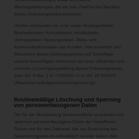
falls möglich die geplante Dauer, für die die personenbezogenen
Wartungsleistungen, die wir zum Zwecke des Betriebs
Daten gespeichert werden, oder, falls dies nicht möglich ist, die
dieses Onlineangebotes einsetzen.
Kriterien für die Festlegung dieser Dauer
das Bestehen eines Rechts auf Berichtigung oder Löschung der
sie betreffenden personenbezogenen Daten oder auf
Hierbei verarbeiten wir, bzw. unser Hostinganbieter
Einschränkung der Verarbeitung durch den Verantwortlichen
Bestandsdaten, Kontaktdaten, Inhaltsdaten,
oder eines Widerspruchsrechts gegen diese Verarbeitung
das Bestehen eines Beschwerderechts bei einer
Vertragsdaten, Nutzungsdaten, Meta- und
Aufsichtsbehörde
Kommunikationsdaten von Kunden, Interessenten und
wenn die personenbezogenen Daten nicht bei der betroffenen
Person erhoben werden: Alle verfügbaren Informationen über
Besuchern dieses Onlineangebotes auf Grundlage
die Herkunft der Daten
unserer berechtigten Interessen an einer effizienten und
das Bestehen einer automatisierten Entscheidungsfindung
sicheren Zurverfügungstellung dieses Onlineangebotes
einschließlich Profiling gemäß Artikel 22 Abs.1 und 4 DS-GVO
und — zumindest in diesen Fällen — aussagekräftige
gem. Art. 6 Abs. 1 lit. f DSGVO i.V.m. Art. 28 DSGVO
Informationen über die involvierte Logik sowie die Tragweite und
(Abschluss Auftragsverarbeitungsvertrag).
die angestrebten Auswirkungen einer derartigen Verarbeitung
für die betroffene Person
Ferner steht der betroffenen Person ein Auskunftsrecht darüber
Routinemäßige Löschung und Sperrung
zu, ob personenbezogene Daten an ein Drittland oder an eine
von personenbezogenen Daten
internationale Organisation übermittelt wurden. Sofern dies der
Der für die Verarbeitung Verantwortliche verarbeitet und
Fall ist, so steht der betroffenen Person im Übrigen das Recht
speichert personenbezogene Daten der betroffenen
zu, Auskunft über die geeigneten Garantien im Zusammenhang
mit der Übermittlung zu erhalten.
Person nur für den Zeitraum, der zur Erreichung des
Speicherungszwecks erforderlich ist oder sofern dies