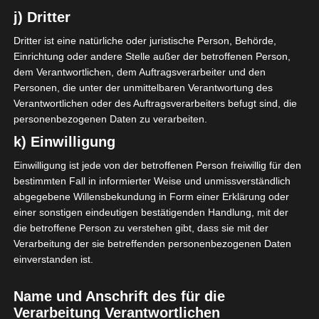
können, sofern diese zusätzlichen Informationen
j) Dritter
gesondert aufbewahrt werden und technischen und
Dritter ist eine natürliche oder juristische Person, Behörde,
organisatorischen Maßnahmen unterliegen, die
Einrichtung oder andere Stelle außer der betroffenen Person,
gewährleisten, dass die personenbezogenen Daten
dem Verantwortlichen, dem Auftragsverarbeiter und den
nicht einer identifizierten oder identifizierbaren
Personen, die unter der unmittelbaren Verantwortung des
natürlichen Person zugewiesen werden.
Verantwortlichen oder des Auftragsverarbeiters befugt sind, die
g) Verantwortlicher oder für die
personenbezogenen Daten zu verarbeiten.
Verarbeitung Verantwortlicher
k) Einwilligung
Verantwortlicher oder für die Verarbeitung
Verantwortlicher ist die natürliche oder juristische
Einwilligung ist jede von der betroffenen Person freiwillig für den
Person, Behörde, Einrichtung oder andere Stelle, die
bestimmten Fall in informierter Weise und unmissverständlich
abgegebene Willensbekundung in Form einer Erklärung oder
allein oder gemeinsam mit anderen über die Zwecke
einer sonstigen eindeutigen bestätigenden Handlung, mit der
und Mittel der Verarbeitung von personenbezogenen
die betroffene Person zu verstehen gibt, dass sie mit der
Daten entscheidet. Sind die Zwecke und Mittel dieser
Verarbeitung der sie betreffenden personenbezogenen Daten
Verarbeitung durch das Unionsrecht oder das Recht
einverstanden ist.
der Mitgliedstaaten vorgegeben, so kann der
Verantwortliche beziehungsweise können die
Name und Anschrift des für die
bestimmten Kriterien seiner Benennung nach dem
Verarbeitung Verantwortlichen