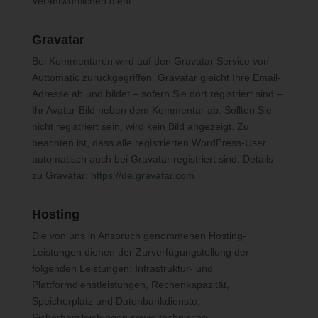
Verantwortlichen dient.
verarbeitet werden. Möchte eine betroffene Person dieses
Bestätigungsrecht in Anspruch nehmen, kann sie sich hierzu
Gravatar
jederzeit an einen Mitarbeiter des für die Verarbeitung
Bei Kommentaren wird auf den Gravatar Service von
Verantwortlichen wenden.
Auttomatic zurückgegriffen. Gravatar gleicht Ihre Email-
b) Recht auf Auskunft
Adresse ab und bildet – sofern Sie dort registriert sind –
Jede von der Verarbeitung personenbezogener Daten
Ihr Avatar-Bild neben dem Kommentar ab. Sollten Sie
betroffene Person hat das vom Europäischen Richtlinien- und
nicht registriert sein, wird kein Bild angezeigt. Zu
Verordnungsgeber gewährte Recht, jederzeit von dem für die
beachten ist, dass alle registrierten WordPress-User
Verarbeitung Verantwortlichen unentgeltliche Auskunft über die
automatisch auch bei Gravatar registriert sind. Details
zu seiner Person gespeicherten personenbezogenen Daten und
zu Gravatar:
https://de.gravatar.com
eine Kopie dieser Auskunft zu erhalten. Ferner hat der
Europäische Richtlinien- und Verordnungsgeber der betroffenen
Hosting
Person Auskunft über folgende Informationen zugestanden:
Die von uns in Anspruch genommenen Hosting-
die Verarbeitungszwecke
Leistungen dienen der Zurverfügungstellung der
die Kategorien personenbezogener Daten, die verarbeitet
folgenden Leistungen: Infrastruktur- und
werden
die Empfänger oder Kategorien von Empfängern, gegenüber
Plattformdienstleistungen, Rechenkapazität,
denen die personenbezogenen Daten offengelegt worden sind
Speicherplatz und Datenbankdienste,
oder noch offengelegt werden, insbesondere bei Empfängern in
Drittländern oder bei internationalen Organisationen
Sicherheitsleistungen sowie technische