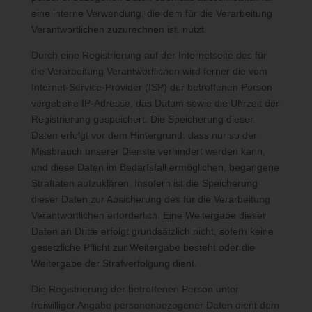
Sofern eine betroffene Person per E-Mail oder über ein
eine interne Verwendung, die dem für die Verarbeitung
Kontaktformular den Kontakt mit dem für die Verarbeitung
Verantwortlichen zuzurechnen ist, nutzt.
Verantwortlichen aufnimmt, werden die von der betroffenen
Person übermittelten personenbezogenen Daten automatisch
Durch eine Registrierung auf der Internetseite des für
gespeichert. Solche auf freiwilliger Basis von einer betroffenen
die Verarbeitung Verantwortlichen wird ferner die vom
Person an den für die Verarbeitung Verantwortlichen
Internet-Service-Provider (ISP) der betroffenen Person
übermittelten personenbezogenen Daten werden für Zwecke
vergebene IP-Adresse, das Datum sowie die Uhrzeit der
der Bearbeitung oder der Kontaktaufnahme zur betroffenen
Registrierung gespeichert. Die Speicherung dieser
Person gespeichert. Es erfolgt keine Weitergabe dieser
Daten erfolgt vor dem Hintergrund, dass nur so der
personenbezogenen Daten an Dritte.
Missbrauch unserer Dienste verhindert werden kann,
und diese Daten im Bedarfsfall ermöglichen, begangene
Straftaten aufzuklären. Insofern ist die Speicherung
Kommentarfunktion im Blog auf der
dieser Daten zur Absicherung des für die Verarbeitung
Internetseite
Verantwortlichen erforderlich. Eine Weitergabe dieser
Daten an Dritte erfolgt grundsätzlich nicht, sofern keine
Wir bieten den Nutzern auf einem Blog, der sich auf der
gesetzliche Pflicht zur Weitergabe besteht oder die
Internetseite des für die Verarbeitung Verantwortlichen befindet,
die Möglichkeit, individuelle Kommentare zu einzelnen Blog-
Weitergabe der Strafverfolgung dient.
Beiträgen zu hinterlassen. Ein Blog ist ein auf einer Internetseite
Die Registrierung der betroffenen Person unter
geführtes, in der Regel öffentlich einsehbares Portal, in welchem
freiwilliger Angabe personenbezogener Daten dient dem
eine oder mehrere Personen, die Blogger oder Web-Blogger