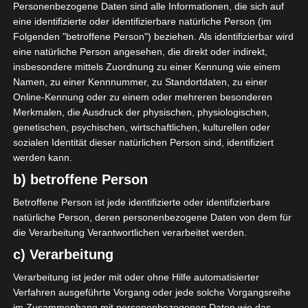
Personenbezogene Daten sind alle Informationen, die sich auf
Datenübertragungen grundsätzlich Sicherheitslücken
eine identifizierte oder identifizierbare natürliche Person (im
aufweisen, sodass ein absoluter Schutz nicht
Folgenden "betroffene Person") beziehen. Als identifizierbar wird
gewährleistet werden kann. Aus diesem Grund steht es
eine natürliche Person angesehen, die direkt oder indirekt,
jeder betroffenen Person frei, personenbezogene Daten
insbesondere mittels Zuordnung zu einer Kennung wie einem
auch auf alternativen Wegen, beispielsweise telefonisch,
Namen, zu einer Kennnummer, zu Standortdaten, zu einer
an uns zu übermitteln.
Online-Kennung oder zu einem oder mehreren besonderen
Merkmalen, die Ausdruck der physischen, physiologischen,
Begriffsbestimmungen
genetischen, psychischen, wirtschaftlichen, kulturellen oder
sozialen Identität dieser natürlichen Person sind, identifiziert
Die Datenschutzerklärung beruht auf den
werden kann.
Begrifflichkeiten, die durch den Europäischen
Richtlinien- und Verordnungsgeber beim Erlass der
b) betroffene Person
Datenschutz-Grundverordnung (DS-GVO) verwendet
Betroffene Person ist jede identifizierte oder identifizierbare
wurden. Unsere Datenschutzerklärung soll sowohl für
natürliche Person, deren personenbezogene Daten von dem für
die Öffentlichkeit als auch für unsere Kunden und
die Verarbeitung Verantwortlichen verarbeitet werden.
Geschäftspartner einfach lesbar und verständlich sein.
c) Verarbeitung
Um dies zu gewährleisten, möchten wir vorab die
verwendeten Begrifflichkeiten erläutern.
Verarbeitung ist jeder mit oder ohne Hilfe automatisierter
Verfahren ausgeführte Vorgang oder jede solche Vorgangsreihe
Wir verwenden in dieser Datenschutzerklärung unter
im Zusammenhang mit personenbezogenen Daten wie das