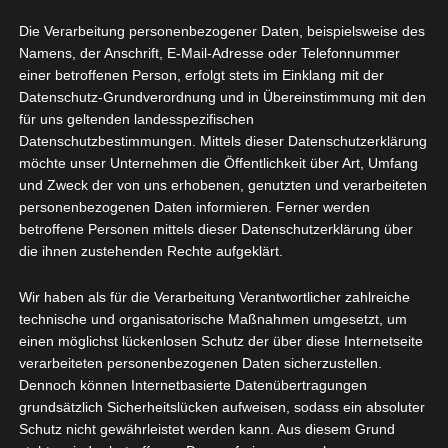
Die Verarbeitung personenbezogener Daten, beispielsweise des
Datenschutzerklärung
Namens, der Anschrift, E-Mail-Adresse oder Telefonnummer
einer betroffenen Person, erfolgt stets im Einklang mit der
Stand: 06.02.2026
Datenschutz-Grundverordnung und in Übereinstimmung mit den
für uns geltenden landesspezifischen
Wir freuen uns sehr über Ihr Interesse an unserem
Datenschutzbestimmungen. Mittels dieser Datenschutzerklärung
Unternehmen. Datenschutz hat einen besonders hohen
möchte unser Unternehmen die Öffentlichkeit über Art, Umfang
Stellenwert für die Geschäftsleitung. Eine Nutzung der
und Zweck der von uns erhobenen, genutzten und verarbeiteten
Internetseiten ist grundsätzlich ohne jede Angabe
personenbezogenen Daten informieren. Ferner werden
personenbezogener Daten möglich. Sofern eine
betroffene Personen mittels dieser Datenschutzerklärung über
betroffene Person besondere Services unseres
die ihnen zustehenden Rechte aufgeklärt.
Unternehmens über unsere Internetseite in Anspruch
nehmen möchte, könnte jedoch eine Verarbeitung
Wir haben als für die Verarbeitung Verantwortlicher zahlreiche
personenbezogener Daten erforderlich werden. Ist die
technische und organisatorische Maßnahmen umgesetzt, um
Verarbeitung personenbezogener Daten erforderlich
einen möglichst lückenlosen Schutz der über diese Internetseite
und besteht für eine solche Verarbeitung keine
verarbeiteten personenbezogenen Daten sicherzustellen.
gesetzliche Grundlage, holen wir generell eine
Dennoch können Internetbasierte Datenübertragungen
Einwilligung der betroffenen Person ein.
grundsätzlich Sicherheitslücken aufweisen, sodass ein absoluter
Schutz nicht gewährleistet werden kann. Aus diesem Grund
Die Verarbeitung personenbezogener Daten,