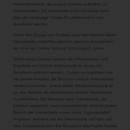
Internetbrowsern, die andere Cookies enthalten, zu
unterscheiden. Ein bestimmter Internetbrowser kann
Die Internetseite erfasst mit jedem Aufruf der Internetseite durch
eine betroffene Person oder ein automatisiertes System eine
über die eindeutige Cookie-ID wiedererkannt und
Reihe von allgemeinen Daten und Informationen. Diese
identifiziert werden.
allgemeinen Daten und Informationen werden in den Logfiles
Durch den Einsatz von Cookies kann den Nutzern dieser
des Servers gespeichert. Erfasst werden können die (1)
Internetseite nutzerfreundlichere Services bereitstellen,
verwendeten Browsertypen und Versionen, (2) das vom
die ohne die Cookie-Setzung nicht möglich wären.
zugreifenden System verwendete Betriebssystem, (3) die
Internetseite, von welcher ein zugreifendes System auf unsere
Mittels eines Cookies können die Informationen und
Internetseite gelangt (sogenannte Referrer), (4) die
Angebote auf unserer Internetseite im Sinne des
Unterwebseiten, welche über ein zugreifendes System auf
Benutzers optimiert werden. Cookies ermöglichen uns,
unserer Internetseite angesteuert werden, (5) das Datum und
wie bereits erwähnt, die Benutzer unserer Internetseite
die Uhrzeit eines Zugriffs auf die Internetseite, (6) eine Internet-
wiederzuerkennen. Zweck dieser Wiedererkennung ist
Protokoll-Adresse (IP-Adresse), (7) der Internet-Service-
es, den Nutzern die Verwendung unserer Internetseite
Provider des zugreifenden Systems und (8) sonstige ähnliche
zu erleichtern. Der Benutzer einer Internetseite, die
Daten und Informationen, die der Gefahrenabwehr im Falle von
Cookies verwendet, muss beispielsweise nicht bei jedem
Angriffen auf unsere informationstechnologischen Systeme
Besuch der Internetseite erneut seine Zugangsdaten
dienen.
eingeben, weil dies von der Internetseite und dem auf
dem Computersystem des Benutzers abgelegten Cookie
Bei der Nutzung dieser allgemeinen Daten und Informationen