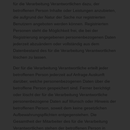
für die Verarbeitung Verantwortlichen dazu, der
genannt werden, Artikel posten oder Gedanken in sogenannten
betroffenen Person Inhalte oder Leistungen anzubieten,
Blogposts niederschreiben können. Die Blogposts können in der
die aufgrund der Natur der Sache nur registrierten
Regel von Dritten kommentiert werden.
Benutzern angeboten werden können. Registrierten
Personen steht die Möglichkeit frei, die bei der
Hinterlässt eine betroffene Person einen Kommentar in dem auf
Registrierung angegebenen personenbezogenen Daten
dieser Internetseite veröffentlichten Blog, werden neben den
jederzeit abzuändern oder vollständig aus dem
von der betroffenen Person hinterlassenen Kommentaren auch
Angaben zum Zeitpunkt der Kommentareingabe sowie zu dem
Datenbestand des für die Verarbeitung Verantwortlichen
von der betroffenen Person gewählten Nutzernamen
löschen zu lassen.
(Pseudonym) gespeichert und veröffentlicht. Ferner wird die
Der für die Verarbeitung Verantwortliche erteilt jeder
vom Internet-Service-Provider (ISP) der betroffenen Person
betroffenen Person jederzeit auf Anfrage Auskunft
vergebene IP-Adresse mitprotokolliert. Diese Speicherung der
darüber, welche personenbezogenen Daten über die
IP-Adresse erfolgt aus Sicherheitsgründen und für den Fall,
betroffene Person gespeichert sind. Ferner berichtigt
dass die betroffene Person durch einen abgegebenen
oder löscht der für die Verarbeitung Verantwortliche
Kommentar die Rechte Dritter verletzt oder rechtswidrige Inhalte
personenbezogene Daten auf Wunsch oder Hinweis der
postet. Die Speicherung dieser personenbezogenen Daten
erfolgt daher im eigenen Interesse des für die Verarbeitung
betroffenen Person, soweit dem keine gesetzlichen
Verantwortlichen, damit sich dieser im Falle einer
Aufbewahrungspflichten entgegenstehen. Die
Rechtsverletzung gegebenenfalls exkulpieren könnte. Es erfolgt
Gesamtheit der Mitarbeiter des für die Verarbeitung
keine Weitergabe dieser erhobenen personenbezogenen Daten
Verantwortlichen stehen der betroffenen Person in