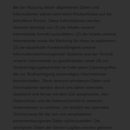
Adresse, das Datum sowie die Uhrzeit der Registrierung
Bei der Nutzung dieser allgemeinen Daten und
gespeichert. Die Speicherung dieser Daten erfolgt vor dem
Informationen ziehen wird keine Rückschlüsse auf die
Hintergrund, dass nur so der Missbrauch unserer Dienste
betroffene Person. Diese Informationen werden
verhindert werden kann, und diese Daten im Bedarfsfall
vielmehr benötigt, um (1) die Inhalte unserer
ermöglichen, begangene Straftaten aufzuklären. Insofern ist die
Internetseite korrekt auszuliefern, (2) die Inhalte unserer
Speicherung dieser Daten zur Absicherung des für die
Internetseite sowie die Werbung für diese zu optimieren,
Verarbeitung Verantwortlichen erforderlich. Eine Weitergabe
(3) die dauerhafte Funktionsfähigkeit unserer
dieser Daten an Dritte erfolgt grundsätzlich nicht, sofern keine
informationstechnologischen Systeme und der Technik
gesetzliche Pflicht zur Weitergabe besteht oder die Weitergabe
unserer Internetseite zu gewährleisten sowie (4) um
der Strafverfolgung dient.
Strafverfolgungsbehörden im Falle eines Cyberangriffes
die zur Strafverfolgung notwendigen Informationen
Die Registrierung der betroffenen Person unter freiwilliger
bereitzustellen. Diese anonym erhobenen Daten und
Angabe personenbezogener Daten dient dem für die
Informationen werden durch uns daher einerseits
Verarbeitung Verantwortlichen dazu, der betroffenen Person
statistisch und ferner mit dem Ziel ausgewertet, den
Inhalte oder Leistungen anzubieten, die aufgrund der Natur der
Datenschutz und die Datensicherheit in unserem
Sache nur registrierten Benutzern angeboten werden können.
Unternehmen zu erhöhen, um letztlich ein optimales
Registrierten Personen steht die Möglichkeit frei, die bei der
Registrierung angegebenen personenbezogenen Daten
Schutzniveau für die von uns verarbeiteten
jederzeit abzuändern oder vollständig aus dem Datenbestand
personenbezogenen Daten sicherzustellen. Die
des für die Verarbeitung Verantwortlichen löschen zu lassen.
anonymen Daten der Server-Logfiles werden getrennt