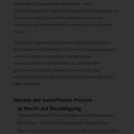
Möchte eine betroffene Person dieses Auskunftsrecht in
durch den Europäischen Richtlinien- und
Anspruch nehmen, kann sie sich hierzu jederzeit an einen
Verordnungsgeber oder einen anderen Gesetzgeber in
Mitarbeiter des für die Verarbeitung Verantwortlichen wenden.
Gesetzen oder Vorschriften, welchen der für die
Verarbeitung Verantwortliche unterliegt, vorgesehen
c) Recht auf Berichtigung
wurde.
Jede von der Verarbeitung personenbezogener Daten
Entfällt der Speicherungszweck oder läuft eine vom
betroffene Person hat das vom Europäischen Richtlinien- und
Europäischen Richtlinien- und Verordnungsgeber oder
Verordnungsgeber gewährte Recht, die unverzügliche
Berichtigung sie betreffender unrichtiger personenbezogener
einem anderen zuständigen Gesetzgeber
Daten zu verlangen. Ferner steht der betroffenen Person das
vorgeschriebene Speicherfrist ab, werden die
Recht zu, unter Berücksichtigung der Zwecke der Verarbeitung,
personenbezogenen Daten routinemäßig und
die Vervollständigung unvollständiger personenbezogener
entsprechend den gesetzlichen Vorschriften gesperrt
Daten — auch mittels einer ergänzenden Erklärung — zu
oder gelöscht.
verlangen.
Rechte der betroffenen Person
Möchte eine betroffene Person dieses Berichtigungsrecht in
a) Recht auf Bestätigung
Anspruch nehmen, kann sie sich hierzu jederzeit an einen
Jede betroffene Person hat das vom Europäischen
Mitarbeiter des für die Verarbeitung Verantwortlichen wenden.
Richtlinien- und Verordnungsgeber eingeräumte
d) Recht auf Löschung (Recht auf
Recht, von dem für die Verarbeitung Verantwortlichen
Vergessen werden)