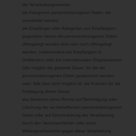
unterliegt.
die Verarbeitungszwecke
Die personenbezogenen Daten wurden in Bezug auf
angebotene Dienste der Informationsgesellschaft gemäß Art. 8
die Kategorien personenbezogener Daten, die
Abs. 1 DS-GVO erhoben.
verarbeitet werden
Sofern einer der oben genannten Gründe zutrifft und eine
die Empfänger oder Kategorien von Empfängern,
betroffene Person die Löschung von personenbezogenen
Daten, die gespeichert sind, veranlassen möchte, kann sie sich
gegenüber denen die personenbezogenen Daten
hierzu jederzeit an einen Mitarbeiter des für die Verarbeitung
offengelegt worden sind oder noch offengelegt
Verantwortlichen wenden. Der Mitarbeiter wird veranlassen,
werden, insbesondere bei Empfängern in
dass dem Löschverlangen unverzüglich nachgekommen wird.
Drittländern oder bei internationalen Organisationen
falls möglich die geplante Dauer, für die die
Wurden die personenbezogenen Daten öffentlich gemacht und
personenbezogenen Daten gespeichert werden,
ist unser Unternehmen als Verantwortlicher gemäß Art. 17 Abs.
1 DS-GVO zur Löschung der personenbezogenen Daten
oder, falls dies nicht möglich ist, die Kriterien für die
verpflichtet, so trifft uns unter Berücksichtigung der verfügbaren
Festlegung dieser Dauer
Technologie und der Implementierungskosten angemessene
das Bestehen eines Rechts auf Berichtigung oder
Maßnahmen, auch technischer Art, um andere für die
Löschung der sie betreffenden personenbezogenen
Datenverarbeitung Verantwortliche, welche die veröffentlichten
Daten oder auf Einschränkung der Verarbeitung
personenbezogenen Daten verarbeiten, darüber in Kenntnis zu
setzen, dass die betroffene Person von diesen anderen für die
durch den Verantwortlichen oder eines
Datenverarbeitung Verantwortlichen die Löschung
Widerspruchsrechts gegen diese Verarbeitung
sämtlicherlinks zu diesen personenbezogenen Daten oder von