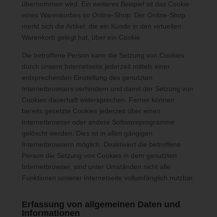
übernommen wird. Ein weiteres Beispiel ist das Cookie
ziehen wird keine Rückschlüsse auf die betroffene Person.
eines Warenkorbes im Online-Shop. Der Online-Shop
Diese Informationen werden vielmehr benötigt, um (1) die
Inhalte unserer Internetseite korrekt auszuliefern, (2) die Inhalte
merkt sich die Artikel, die ein Kunde in den virtuellen
unserer Internetseite sowie die Werbung für diese zu
Warenkorb gelegt hat, über ein Cookie.
optimieren, (3) die dauerhafte Funktionsfähigkeit unserer
Die betroffene Person kann die Setzung von Cookies
informationstechnologischen Systeme und der Technik unserer
durch unsere Internetseite jederzeit mittels einer
Internetseite zu gewährleisten sowie (4) um
entsprechenden Einstellung des genutzten
Strafverfolgungsbehörden im Falle eines Cyberangriffes die zur
Internetbrowsers verhindern und damit der Setzung von
Strafverfolgung notwendigen Informationen bereitzustellen.
Cookies dauerhaft widersprechen. Ferner können
Diese anonym erhobenen Daten und Informationen werden
bereits gesetzte Cookies jederzeit über einen
durch uns daher einerseits statistisch und ferner mit dem Ziel
ausgewertet, den Datenschutz und die Datensicherheit in
Internetbrowser oder andere Softwareprogramme
unserem Unternehmen zu erhöhen, um letztlich ein optimales
gelöscht werden. Dies ist in allen gängigen
Schutzniveau für die von uns verarbeiteten personenbezogenen
Internetbrowsern möglich. Deaktiviert die betroffene
Daten sicherzustellen. Die anonymen Daten der Server-Logfiles
Person die Setzung von Cookies in dem genutzten
werden getrennt von allen durch eine betroffene Person
Internetbrowser, sind unter Umständen nicht alle
angegebenen personenbezogenen Daten gespeichert.
Funktionen unserer Internetseite vollumfänglich nutzbar.
Erfassung von allgemeinen Daten und
Registrierung auf unserer Internetseite
Informationen