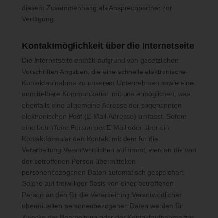
an Dritte, sofern eine solche Weitergabe nicht gesetzlich
diesem Zusammenhang als Ansprechpartner zur
vorgeschrieben ist oder der Rechtsverteidigung des für die
Verfügung.
Verarbeitung Verantwortlichen dient.
Kontaktmöglichkeit über die Internetseite
Gravatar
Die Internetseite enthält aufgrund von gesetzlichen
Vorschriften Angaben, die eine schnelle elektronische
Bei Kommentaren wird auf den Gravatar Service von Auttomatic
Kontaktaufnahme zu unserem Unternehmen sowie eine
zurückgegriffen. Gravatar gleicht Ihre Email-Adresse ab und
unmittelbare Kommunikation mit uns ermöglichen, was
bildet – sofern Sie dort registriert sind – Ihr Avatar-Bild neben
ebenfalls eine allgemeine Adresse der sogenannten
dem Kommentar ab. Sollten Sie nicht registriert sein, wird kein
elektronischen Post (E-Mail-Adresse) umfasst. Sofern
Bild angezeigt. Zu beachten ist, dass alle registrierten
eine betroffene Person per E-Mail oder über ein
WordPress-User automatisch auch bei Gravatar registriert sind.
Kontaktformular den Kontakt mit dem für die
Details zu Gravatar:
https://de.gravatar.com
Verarbeitung Verantwortlichen aufnimmt, werden die von
der betroffenen Person übermittelten
personenbezogenen Daten automatisch gespeichert.
Hosting
Solche auf freiwilliger Basis von einer betroffenen
Person an den für die Verarbeitung Verantwortlichen
Die von uns in Anspruch genommenen Hosting-Leistungen
übermittelten personenbezogenen Daten werden für
dienen der Zurverfügungstellung der folgenden Leistungen:
Zwecke der Bearbeitung oder der Kontaktaufnahme zur