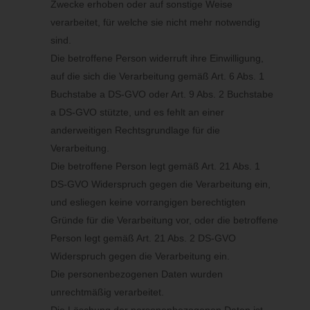
Zwecke erhoben oder auf sonstige Weise
g) Recht auf Widerspruch
verarbeitet, für welche sie nicht mehr notwendig
sind.
Jede von der Verarbeitung personenbezogener Daten
betroffene Person hat das vom Europäischen Richtlinien- und
Die betroffene Person widerruft ihre Einwilligung,
Verordnungsgeber gewährte Recht, aus Gründen, die sich aus
auf die sich die Verarbeitung gemäß Art. 6 Abs. 1
ihrer besonderen Situation ergeben, jederzeit gegen die
Buchstabe a DS-GVO oder Art. 9 Abs. 2 Buchstabe
Verarbeitung sie betreffender personenbezogener Daten, die
a DS-GVO stützte, und es fehlt an einer
aufgrund von Art. 6 Abs. 1 Buchstaben e oder f DS-GVO erfolgt,
anderweitigen Rechtsgrundlage für die
Widerspruch einzulegen. Dies gilt auch für ein auf diese
Bestimmungen gestütztes Profiling.
Verarbeitung.
Die betroffene Person legt gemäß Art. 21 Abs. 1
Wir verarbeiten die personenbezogenen Daten im Falle des
DS-GVO Widerspruch gegen die Verarbeitung ein,
Widerspruchs nicht mehr, es sei denn, wir können zwingende
und esliegen keine vorrangigen berechtigten
schutzwürdige Gründe für die Verarbeitung nachweisen, die den
Gründe für die Verarbeitung vor, oder die betroffene
Interessen, Rechten und Freiheiten der betroffenen Person
Person legt gemäß Art. 21 Abs. 2 DS-GVO
überwiegen, oder die Verarbeitung dient der Geltendmachung,
Ausübung oder Verteidigung von Rechtsansprüchen.
Widerspruch gegen die Verarbeitung ein.
Die personenbezogenen Daten wurden
Verarbeiten wir personenbezogene Daten, um Direktwerbung zu
unrechtmäßig verarbeitet.
betreiben, so hat die betroffene Person das Recht, jederzeit