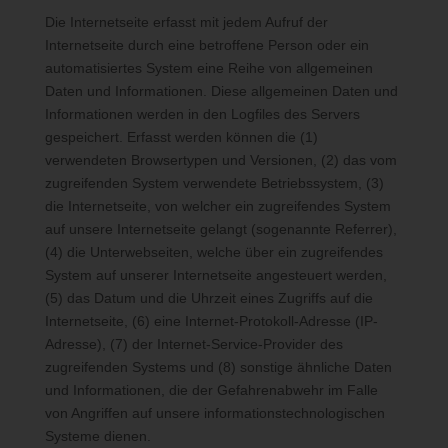
Die Internetseite erfasst mit jedem Aufruf der
Die betroffene Person hat die Möglichkeit, sich auf der
Internetseite des für die Verarbeitung Verantwortlichen unter
Internetseite durch eine betroffene Person oder ein
Angabe von personenbezogenen Daten zu registrieren. Welche
automatisiertes System eine Reihe von allgemeinen
personenbezogenen Daten dabei an den für die Verarbeitung
Daten und Informationen. Diese allgemeinen Daten und
Verantwortlichen übermittelt werden, ergibt sich aus der
Informationen werden in den Logfiles des Servers
jeweiligen Eingabemaske, die für die Registrierung verwendet
gespeichert. Erfasst werden können die (1)
wird. Die von der betroffenen Person eingegebenen
verwendeten Browsertypen und Versionen, (2) das vom
personenbezogenen Daten werden ausschließlich für die
zugreifenden System verwendete Betriebssystem, (3)
interne Verwendung bei dem für die Verarbeitung
die Internetseite, von welcher ein zugreifendes System
Verantwortlichen und für eigene Zwecke erhoben und
auf unsere Internetseite gelangt (sogenannte Referrer),
gespeichert. Der für die Verarbeitung Verantwortliche kann die
(4) die Unterwebseiten, welche über ein zugreifendes
Weitergabe an einen oder mehrere Auftragsverarbeiter,
System auf unserer Internetseite angesteuert werden,
beispielsweise einen Paketdienstleister, veranlassen, der die
(5) das Datum und die Uhrzeit eines Zugriffs auf die
personenbezogenen Daten ebenfalls ausschließlich für eine
Internetseite, (6) eine Internet-Protokoll-Adresse (IP-
interne Verwendung, die dem für die Verarbeitung
Adresse), (7) der Internet-Service-Provider des
Verantwortlichen zuzurechnen ist, nutzt.
zugreifenden Systems und (8) sonstige ähnliche Daten
und Informationen, die der Gefahrenabwehr im Falle
Durch eine Registrierung auf der Internetseite des für die
von Angriffen auf unsere informationstechnologischen
Verarbeitung Verantwortlichen wird ferner die vom Internet-
Systeme dienen.
Service-Provider (ISP) der betroffenen Person vergebene IP-