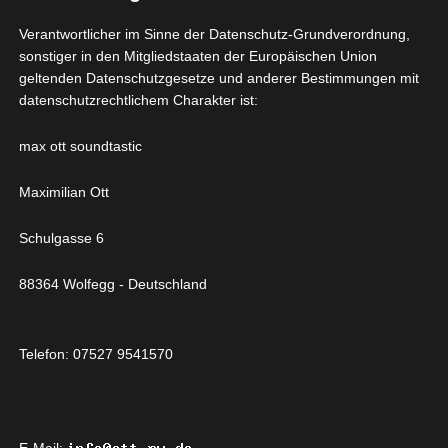
Unionsrecht oder dem Recht der Mitgliedstaaten
Verantwortlicher im Sinne der Datenschutz-Grundverordnung,
vorgesehen werden.
sonstiger in den Mitgliedstaaten der Europäischen Union
h) Auftragsverarbeiter
geltenden Datenschutzgesetze und anderer Bestimmungen mit
Auftragsverarbeiter ist eine natürliche oder juristische
datenschutzrechtlichem Charakter ist:
Person, Behörde, Einrichtung oder andere Stelle, die
personenbezogene Daten im Auftrag des
max ott soundtastic
Verantwortlichen verarbeitet.
i) Empfänger
Maximilian Ott
Empfänger ist eine natürliche oder juristische Person,
Behörde, Einrichtung oder andere Stelle, der
Schulgasse 6
personenbezogene Daten offengelegt werden,
unabhängig davon, ob es sich bei ihr um einen Dritten
88364 Wolfegg - Deutschland
handelt oder nicht. Behörden, die im Rahmen eines
bestimmten Untersuchungsauftrags nach dem
Telefon: 07527 9541570
Unionsrecht oder dem Recht der Mitgliedstaaten
möglicherweise personenbezogene Daten erhalten,
gelten jedoch nicht als Empfänger.
j) Dritter