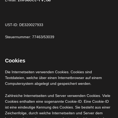
E-Mail:
Dritter ist eine natürliche oder juristische Person,
Behörde, Einrichtung oder andere Stelle außer der
betroffenen Person, dem Verantwortlichen, dem
Auftragsverarbeiter und den Personen, die unter der
UST-ID: DE320027933
unmittelbaren Verantwortung des Verantwortlichen
oder des Auftragsverarbeiters befugt sind, die
Steuernummer: 77463/53039
personenbezogenen Daten zu verarbeiten.
k) Einwilligung
Einwilligung ist jede von der betroffenen Person
Cookies
freiwillig für den bestimmten Fall in informierter Weise
und unmissverständlich abgegebene
Die Internetseiten verwenden Cookies. Cookies sind
Willensbekundung in Form einer Erklärung oder einer
Textdateien, welche über einen Internetbrowser auf einem
sonstigen eindeutigen bestätigenden Handlung, mit
Computersystem abgelegt und gespeichert werden.
der die betroffene Person zu verstehen gibt, dass sie
mit der Verarbeitung der sie betreffenden
Zahlreiche Internetseiten und Server verwenden Cookies. Viele
Cookies enthalten eine sogenannte Cookie-ID. Eine Cookie-ID
personenbezogenen Daten einverstanden ist.
ist eine eindeutige Kennung des Cookies. Sie besteht aus einer
Zeichenfolge, durch welche Internetseiten und Server dem