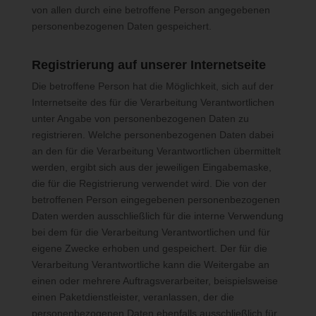
von allen durch eine betroffene Person angegebenen
Der für die Verarbeitung Verantwortliche erteilt jeder betroffenen
personenbezogenen Daten gespeichert.
Person jederzeit auf Anfrage Auskunft darüber, welche
personenbezogenen Daten über die betroffene Person
Registrierung auf unserer Internetseite
gespeichert sind. Ferner berichtigt oder löscht der für die
Die betroffene Person hat die Möglichkeit, sich auf der
Verarbeitung Verantwortliche personenbezogene Daten auf
Wunsch oder Hinweis der betroffenen Person, soweit dem keine
Internetseite des für die Verarbeitung Verantwortlichen
gesetzlichen Aufbewahrungspflichten entgegenstehen. Die
unter Angabe von personenbezogenen Daten zu
Gesamtheit der Mitarbeiter des für die Verarbeitung
registrieren. Welche personenbezogenen Daten dabei
Verantwortlichen stehen der betroffenen Person in diesem
an den für die Verarbeitung Verantwortlichen übermittelt
Zusammenhang als Ansprechpartner zur Verfügung.
werden, ergibt sich aus der jeweiligen Eingabemaske,
die für die Registrierung verwendet wird. Die von der
betroffenen Person eingegebenen personenbezogenen
Kontaktmöglichkeit über die Internetseite
Daten werden ausschließlich für die interne Verwendung
bei dem für die Verarbeitung Verantwortlichen und für
Die Internetseite enthält aufgrund von gesetzlichen Vorschriften
eigene Zwecke erhoben und gespeichert. Der für die
Angaben, die eine schnelle elektronische Kontaktaufnahme zu
Verarbeitung Verantwortliche kann die Weitergabe an
unserem Unternehmen sowie eine unmittelbare Kommunikation
einen oder mehrere Auftragsverarbeiter, beispielsweise
mit uns ermöglichen, was ebenfalls eine allgemeine Adresse der
einen Paketdienstleister, veranlassen, der die
sogenannten elektronischen Post (E-Mail-Adresse) umfasst.
personenbezogenen Daten ebenfalls ausschließlich für