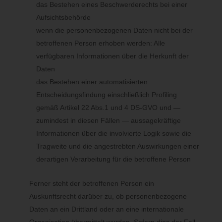
das Bestehen eines Beschwerderechts bei einer
Kopien oder Replikationen dieser personenbezogenen Daten
Aufsichtsbehörde
verlangt hat, soweit die Verarbeitung nicht erforderlich ist. Der
wenn die personenbezogenen Daten nicht bei der
Mitarbeiter wird im Einzelfall das Notwendige veranlassen.
betroffenen Person erhoben werden: Alle
e) Recht auf Einschränkung der
verfügbaren Informationen über die Herkunft der
Verarbeitung
Daten
Jede von der Verarbeitung personenbezogener Daten
das Bestehen einer automatisierten
betroffene Person hat das vom Europäischen Richtlinien- und
Entscheidungsfindung einschließlich Profiling
Verordnungsgeber gewährte Recht, von dem Verantwortlichen
gemäß Artikel 22 Abs.1 und 4 DS-GVO und —
die Einschränkung der Verarbeitung zu verlangen, wenn eine
der folgenden Voraussetzungen gegeben ist:
zumindest in diesen Fällen — aussagekräftige
Informationen über die involvierte Logik sowie die
Die Richtigkeit der personenbezogenen Daten wird von der
Tragweite und die angestrebten Auswirkungen einer
betroffenen Person bestritten, und zwar für eine Dauer, die es
dem Verantwortlichen ermöglicht, die Richtigkeit der
derartigen Verarbeitung für die betroffene Person
personenbezogenen Daten zu überprüfen.
Die Verarbeitung ist unrechtmäßig, die betroffene Person lehnt
die Löschung der personenbezogenen Daten ab und verlangt
Ferner steht der betroffenen Person ein
stattdessen die Einschränkung der Nutzung der
Auskunftsrecht darüber zu, ob personenbezogene
personenbezogenen Daten.
Der Verantwortliche benötigt die personenbezogenen Daten für
Daten an ein Drittland oder an eine internationale
die Zwecke der Verarbeitung nicht länger, die betroffene Person
benötigt sie jedoch zur Geltendmachung, Ausübung oder