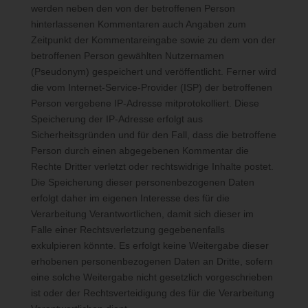
werden neben den von der betroffenen Person
erforderlich ist oder sofern dies durch den Europäischen
hinterlassenen Kommentaren auch Angaben zum
Richtlinien- und Verordnungsgeber oder einen anderen
Zeitpunkt der Kommentareingabe sowie zu dem von der
Gesetzgeber in Gesetzen oder Vorschriften, welchen der für die
betroffenen Person gewählten Nutzernamen
Verarbeitung Verantwortliche unterliegt, vorgesehen wurde.
(Pseudonym) gespeichert und veröffentlicht. Ferner wird
die vom Internet-Service-Provider (ISP) der betroffenen
Entfällt der Speicherungszweck oder läuft eine vom
Person vergebene IP-Adresse mitprotokolliert. Diese
Europäischen Richtlinien- und Verordnungsgeber oder einem
Speicherung der IP-Adresse erfolgt aus
anderen zuständigen Gesetzgeber vorgeschriebene
Speicherfrist ab, werden die personenbezogenen Daten
Sicherheitsgründen und für den Fall, dass die betroffene
routinemäßig und entsprechend den gesetzlichen Vorschriften
Person durch einen abgegebenen Kommentar die
gesperrt oder gelöscht.
Rechte Dritter verletzt oder rechtswidrige Inhalte postet.
Die Speicherung dieser personenbezogenen Daten
erfolgt daher im eigenen Interesse des für die
Rechte der betroffenen Person
Verarbeitung Verantwortlichen, damit sich dieser im
Falle einer Rechtsverletzung gegebenenfalls
a) Recht auf Bestätigung
exkulpieren könnte. Es erfolgt keine Weitergabe dieser
erhobenen personenbezogenen Daten an Dritte, sofern
Jede betroffene Person hat das vom Europäischen Richtlinien-
eine solche Weitergabe nicht gesetzlich vorgeschrieben
und Verordnungsgeber eingeräumte Recht, von dem für die
Verarbeitung Verantwortlichen eine Bestätigung darüber zu
ist oder der Rechtsverteidigung des für die Verarbeitung
verlangen, ob sie betreffende personenbezogene Daten