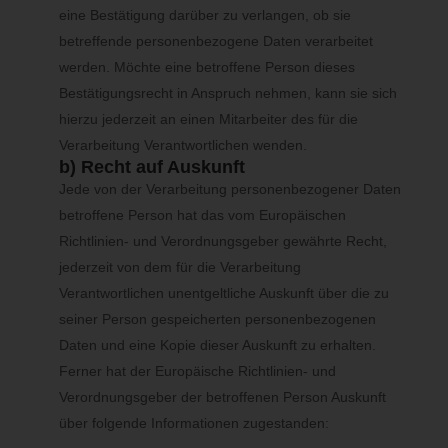
eine Bestätigung darüber zu verlangen, ob sie
Jede von der Verarbeitung personenbezogener Daten
betreffende personenbezogene Daten verarbeitet
betroffene Person hat das vom Europäischen Richtlinien- und
werden. Möchte eine betroffene Person dieses
Verordnungsgeber gewährte Recht, von dem Verantwortlichen
Bestätigungsrecht in Anspruch nehmen, kann sie sich
zu verlangen, dass die sie betreffenden personenbezogenen
Daten unverzüglich gelöscht werden, sofern einer der folgenden
hierzu jederzeit an einen Mitarbeiter des für die
Gründe zutrifft und soweit die Verarbeitung nicht erforderlich ist:
Verarbeitung Verantwortlichen wenden.
b) Recht auf Auskunft
Die personenbezogenen Daten wurden für solche Zwecke
Jede von der Verarbeitung personenbezogener Daten
erhoben oder auf sonstige Weise verarbeitet, für welche sie
nicht mehr notwendig sind.
betroffene Person hat das vom Europäischen
Die betroffene Person widerruft ihre Einwilligung, auf die sich die
Richtlinien- und Verordnungsgeber gewährte Recht,
Verarbeitung gemäß Art. 6 Abs. 1 Buchstabe a DS-GVO oder
Art. 9 Abs. 2 Buchstabe a DS-GVO stützte, und es fehlt an einer
jederzeit von dem für die Verarbeitung
anderweitigen Rechtsgrundlage für die Verarbeitung.
Die betroffene Person legt gemäß Art. 21 Abs. 1 DS-GVO
Verantwortlichen unentgeltliche Auskunft über die zu
Widerspruch gegen die Verarbeitung ein, und esliegen keine
seiner Person gespeicherten personenbezogenen
vorrangigen berechtigten Gründe für die Verarbeitung vor, oder
die betroffene Person legt gemäß Art. 21 Abs. 2 DS-GVO
Daten und eine Kopie dieser Auskunft zu erhalten.
Widerspruch gegen die Verarbeitung ein.
Ferner hat der Europäische Richtlinien- und
Die personenbezogenen Daten wurden unrechtmäßig
verarbeitet.
Verordnungsgeber der betroffenen Person Auskunft
Die Löschung der personenbezogenen Daten ist zur Erfüllung
einer rechtlichen Verpflichtung nach dem Unionsrecht oder dem
über folgende Informationen zugestanden:
Recht der Mitgliedstaaten erforderlich, dem der Verantwortliche