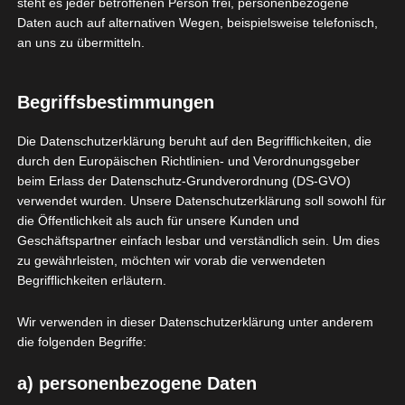
steht es jeder betroffenen Person frei, personenbezogene
beispielsweise des Namens, der Anschrift, E-Mail-
Daten auch auf alternativen Wegen, beispielsweise telefonisch,
Adresse oder Telefonnummer einer betroffenen Person,
an uns zu übermitteln.
erfolgt stets im Einklang mit der Datenschutz-
Grundverordnung und in Übereinstimmung mit den für
uns geltenden landesspezifischen
Begriffsbestimmungen
Datenschutzbestimmungen. Mittels dieser
Datenschutzerklärung möchte unser Unternehmen die
Die Datenschutzerklärung beruht auf den Begrifflichkeiten, die
Öffentlichkeit über Art, Umfang und Zweck der von uns
durch den Europäischen Richtlinien- und Verordnungsgeber
erhobenen, genutzten und verarbeiteten
beim Erlass der Datenschutz-Grundverordnung (DS-GVO)
personenbezogenen Daten informieren. Ferner werden
verwendet wurden. Unsere Datenschutzerklärung soll sowohl für
betroffene Personen mittels dieser
die Öffentlichkeit als auch für unsere Kunden und
Datenschutzerklärung über die ihnen zustehenden
Geschäftspartner einfach lesbar und verständlich sein. Um dies
Rechte aufgeklärt.
zu gewährleisten, möchten wir vorab die verwendeten
Begrifflichkeiten erläutern.
Wir haben als für die Verarbeitung Verantwortlicher
zahlreiche technische und organisatorische
Wir verwenden in dieser Datenschutzerklärung unter anderem
Maßnahmen umgesetzt, um einen möglichst
die folgenden Begriffe:
lückenlosen Schutz der über diese Internetseite
verarbeiteten personenbezogenen Daten
a) personenbezogene Daten
sicherzustellen. Dennoch können Internetbasierte