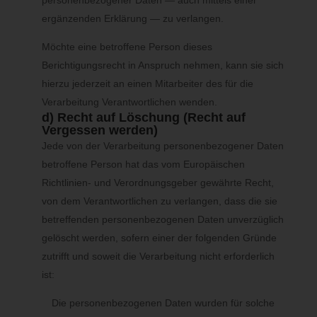
personenbezogener Daten — auch mittels einer
bereitgestellt wurden, zu übermitteln, sofern die Verarbeitung
ergänzenden Erklärung — zu verlangen.
auf der Einwilligung gemäß Art. 6 Abs. 1 Buchstabe a DS-GVO
oder Art. 9 Abs. 2 Buchstabe a DS-GVO oder auf einem Vertrag
Möchte eine betroffene Person dieses
gemäß Art. 6 Abs. 1 Buchstabe b DS-GVO beruht und die
Berichtigungsrecht in Anspruch nehmen, kann sie sich
Verarbeitung mithilfe automatisierter Verfahren erfolgt, sofern
hierzu jederzeit an einen Mitarbeiter des für die
die Verarbeitung nicht für die Wahrnehmung einer Aufgabe
Verarbeitung Verantwortlichen wenden.
erforderlich ist, die im öffentlichen Interesseliegt oder in
d) Recht auf Löschung (Recht auf
Ausübung öffentlicher Gewalt erfolgt, welche dem
Vergessen werden)
Verantwortlichen übertragen wurde.
Jede von der Verarbeitung personenbezogener Daten
betroffene Person hat das vom Europäischen
Ferner hat die betroffene Person bei der Ausübung ihres Rechts
Richtlinien- und Verordnungsgeber gewährte Recht,
auf Datenübertragbarkeit gemäß Art. 20 Abs. 1 DS-GVO das
von dem Verantwortlichen zu verlangen, dass die sie
Recht, zu erwirken, dass die personenbezogenen Daten direkt
von einem Verantwortlichen an einen anderen Verantwortlichen
betreffenden personenbezogenen Daten unverzüglich
übermittelt werden, soweit dies technisch machbar ist und
gelöscht werden, sofern einer der folgenden Gründe
sofern hiervon nicht die Rechte und Freiheiten anderer
zutrifft und soweit die Verarbeitung nicht erforderlich
Personen beeinträchtigt werden.
ist:
Zur Geltendmachung des Rechts auf Datenübertragbarkeit kann
Die personenbezogenen Daten wurden für solche
sich die betroffene Person jederzeit an uns wenden.