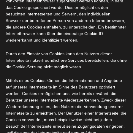
konkreten Internetbrowser zugeordnet werden können, in dem
Name und Anschrift des für die
Verarbeitung Verantwortlichen
das Cookie gespeichert wurde. Dies ermöglicht es den
besuchten Internetseiten und Servern, den individuellen
Verantwortlicher im Sinne der Datenschutz-
Browser der betroffenen Person von anderen Internetbrowsern,
Grundverordnung, sonstiger in den Mitgliedstaaten der
die andere Cookies enthalten, zu unterscheiden. Ein bestimmter
Europäischen Union geltenden Datenschutzgesetze und
Internetbrowser kann über die eindeutige Cookie-ID
anderer Bestimmungen mit datenschutzrechtlichem
wiedererkannt und identifiziert werden.
Charakter ist:
Durch den Einsatz von Cookies kann den Nutzern dieser
max ott soundtastic
Internetseite nutzerfreundlichere Services bereitstellen, die ohne
Maximilian Ott
die Cookie-Setzung nicht möglich wären.
Schulgasse 6
Mittels eines Cookies können die Informationen und Angebote
auf unserer Internetseite im Sinne des Benutzers optimiert
88364 Wolfegg - Deutschland
werden. Cookies ermöglichen uns, wie bereits erwähnt, die
Benutzer unserer Internetseite wiederzuerkennen. Zweck dieser
Telefon: 07527 9541570
Wiedererkennung ist es, den Nutzern die Verwendung unserer
Internetseite zu erleichtern. Der Benutzer einer Internetseite, die
Cookies verwendet, muss beispielsweise nicht bei jedem
E-Mail:
Besuch der Internetseite erneut seine Zugangsdaten eingeben,
weil dies von der Internetseite und dem auf dem