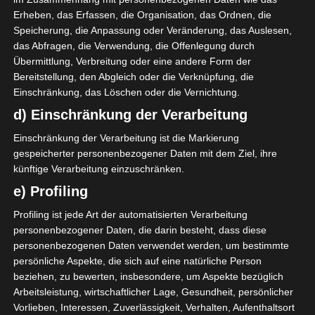
anderem die folgenden Begriffe:
Erheben, das Erfassen, die Organisation, das Ordnen, die
a) personenbezogene Daten
Speicherung, die Anpassung oder Veränderung, das Auslesen,
Personenbezogene Daten sind alle Informationen, die
das Abfragen, die Verwendung, die Offenlegung durch
Übermittlung, Verbreitung oder eine andere Form der
sich auf eine identifizierte oder identifizierbare
Bereitstellung, den Abgleich oder die Verknüpfung, die
natürliche Person (im Folgenden "betroffene Person")
Einschränkung, das Löschen oder die Vernichtung.
beziehen. Als identifizierbar wird eine natürliche
d) Einschränkung der Verarbeitung
Person angesehen, die direkt oder indirekt,
insbesondere mittels Zuordnung zu einer Kennung
Einschränkung der Verarbeitung ist die Markierung
gespeicherter personenbezogener Daten mit dem Ziel, ihre
wie einem Namen, zu einer Kennnummer, zu
künftige Verarbeitung einzuschränken.
Standortdaten, zu einer Online-Kennung oder zu
e) Profiling
einem oder mehreren besonderen Merkmalen, die
Ausdruck der physischen, physiologischen,
Profiling ist jede Art der automatisierten Verarbeitung
genetischen, psychischen, wirtschaftlichen, kulturellen
personenbezogener Daten, die darin besteht, dass diese
personenbezogenen Daten verwendet werden, um bestimmte
oder sozialen Identität dieser natürlichen Person sind,
persönliche Aspekte, die sich auf eine natürliche Person
identifiziert werden kann.
beziehen, zu bewerten, insbesondere, um Aspekte bezüglich
b) betroffene Person
Arbeitsleistung, wirtschaftlicher Lage, Gesundheit, persönlicher
Betroffene Person ist jede identifizierte oder
Vorlieben, Interessen, Zuverlässigkeit, Verhalten, Aufenthaltsort
identifizierbare natürliche Person, deren