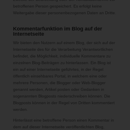
Infrastruktur- und Plattformdienstleistungen, Rechenkapazität,
betroffenen Person gespeichert. Es erfolgt keine
Speicherplatz und Datenbankdienste, Sicherheitsleistungen
Weitergabe dieser personenbezogenen Daten an Dritte.
sowie technische Wartungsleistungen, die wir zum Zwecke des
Betriebs dieses Onlineangebotes einsetzen.
Kommentarfunktion im Blog auf der
Hierbei verarbeiten wir, bzw. unser Hostinganbieter
Internetseite
Bestandsdaten, Kontaktdaten, Inhaltsdaten, Vertragsdaten,
Wir bieten den Nutzern auf einem Blog, der sich auf der
Nutzungsdaten, Meta- und Kommunikationsdaten von Kunden,
Internetseite des für die Verarbeitung Verantwortlichen
Interessenten und Besuchern dieses Onlineangebotes auf
befindet, die Möglichkeit, individuelle Kommentare zu
Grundlage unserer berechtigten Interessen an einer effizienten
einzelnen Blog-Beiträgen zu hinterlassen. Ein Blog ist
und sicheren Zurverfügungstellung dieses Onlineangebotes
ein auf einer Internetseite geführtes, in der Regel
gem. Art. 6 Abs. 1 lit. f DSGVO i.V.m. Art. 28 DSGVO (Abschluss
öffentlich einsehbares Portal, in welchem eine oder
Auftragsverarbeitungsvertrag).
mehrere Personen, die Blogger oder Web-Blogger
genannt werden, Artikel posten oder Gedanken in
Routinemäßige Löschung und Sperrung
sogenannten Blogposts niederschreiben können. Die
von personenbezogenen Daten
Blogposts können in der Regel von Dritten kommentiert
werden.
Der für die Verarbeitung Verantwortliche verarbeitet und
Hinterlässt eine betroffene Person einen Kommentar in
speichert personenbezogene Daten der betroffenen Person nur
dem auf dieser Internetseite veröffentlichten Blog,
für den Zeitraum, der zur Erreichung des Speicherungszwecks