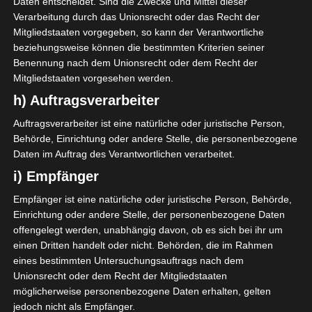
Daten entscheidet. Sind die Zwecke und Mittel dieser
Ziel, ihre künftige Verarbeitung einzuschränken.
e) Profiling
Verarbeitung durch das Unionsrecht oder das Recht der
Mitgliedstaaten vorgegeben, so kann der Verantwortliche
Profiling ist jede Art der automatisierten Verarbeitung
beziehungsweise können die bestimmten Kriterien seiner
personenbezogener Daten, die darin besteht, dass
Benennung nach dem Unionsrecht oder dem Recht der
diese personenbezogenen Daten verwendet werden,
Mitgliedstaaten vorgesehen werden.
um bestimmte persönliche Aspekte, die sich auf eine
h) Auftragsverarbeiter
natürliche Person beziehen, zu bewerten,
insbesondere, um Aspekte bezüglich Arbeitsleistung,
Auftragsverarbeiter ist eine natürliche oder juristische Person,
Behörde, Einrichtung oder andere Stelle, die personenbezogene
wirtschaftlicher Lage, Gesundheit, persönlicher
Daten im Auftrag des Verantwortlichen verarbeitet.
Vorlieben, Interessen, Zuverlässigkeit, Verhalten,
i) Empfänger
Aufenthaltsort oder Ortswechsel dieser natürlichen
Person zu analysieren oder vorherzusagen.
Empfänger ist eine natürliche oder juristische Person, Behörde,
f) Pseudonymisierung
Einrichtung oder andere Stelle, der personenbezogene Daten
Pseudonymisierung ist die Verarbeitung
offengelegt werden, unabhängig davon, ob es sich bei ihr um
personenbezogener Daten in einer Weise, auf welche
einen Dritten handelt oder nicht. Behörden, die im Rahmen
eines bestimmten Untersuchungsauftrags nach dem
die personenbezogenen Daten ohne Hinzuziehung
Unionsrecht oder dem Recht der Mitgliedstaaten
zusätzlicher Informationen nicht mehr einer
möglicherweise personenbezogene Daten erhalten, gelten
spezifischen betroffenen Person zugeordnet werden
jedoch nicht als Empfänger.