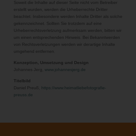
Soweit die Inhalte auf dieser Seite nicht vom Betreiber
Erheben, das Erfassen, die Organisation, das Ordnen, die
erstellt wurden, werden die Urheberrechte Dritter
Speicherung, die Anpassung oder Veränderung, das Auslesen,
beachtet. Insbesondere werden Inhalte Dritter als solche
das Abfragen, die Verwendung, die Offenlegung durch
gekennzeichnet. Sollten Sie trotzdem auf eine
Übermittlung, Verbreitung oder eine andere Form der
Urheberrechtsverletzung aufmerksam werden, bitten wir
Bereitstellung, den Abgleich oder die Verknüpfung, die
um einen entsprechenden Hinweis. Bei Bekanntwerden
Einschränkung, das Löschen oder die Vernichtung.
von Rechtsverletzungen werden wir derartige Inhalte
d) Einschränkung der Verarbeitung
umgehend entfernen.
Einschränkung der Verarbeitung ist die Markierung
Konzeption, Umsetzung und Design
gespeicherter personenbezogener Daten mit dem Ziel, ihre
Johannes Jerg,
www.johannesjerg.de
künftige Verarbeitung einzuschränken.
Titelbild
e) Profiling
Daniel Preuß,
https://www.heimatliebefotografie-
Profiling ist jede Art der automatisierten Verarbeitung
preuss.de
personenbezogener Daten, die darin besteht, dass diese
personenbezogenen Daten verwendet werden, um bestimmte
persönliche Aspekte, die sich auf eine natürliche Person
beziehen, zu bewerten, insbesondere, um Aspekte bezüglich
Arbeitsleistung, wirtschaftlicher Lage, Gesundheit, persönlicher
Vorlieben, Interessen, Zuverlässigkeit, Verhalten, Aufenthaltsort