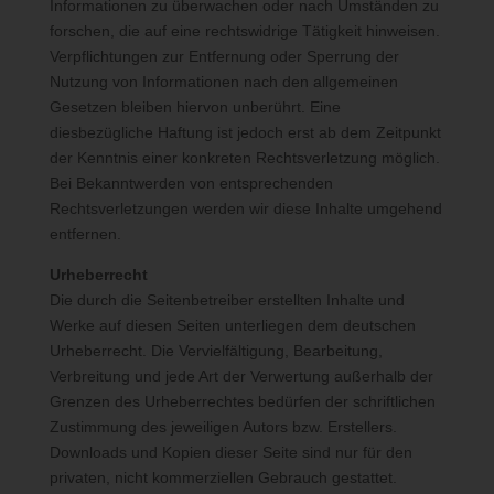
Informationen zu überwachen oder nach Umständen zu
Personenbezogene Daten sind alle Informationen, die sich auf
forschen, die auf eine rechtswidrige Tätigkeit hinweisen.
eine identifizierte oder identifizierbare natürliche Person (im
Verpflichtungen zur Entfernung oder Sperrung der
Folgenden "betroffene Person") beziehen. Als identifizierbar wird
Nutzung von Informationen nach den allgemeinen
eine natürliche Person angesehen, die direkt oder indirekt,
insbesondere mittels Zuordnung zu einer Kennung wie einem
Gesetzen bleiben hiervon unberührt. Eine
Namen, zu einer Kennnummer, zu Standortdaten, zu einer
diesbezügliche Haftung ist jedoch erst ab dem Zeitpunkt
Online-Kennung oder zu einem oder mehreren besonderen
der Kenntnis einer konkreten Rechtsverletzung möglich.
Merkmalen, die Ausdruck der physischen, physiologischen,
Bei Bekanntwerden von entsprechenden
genetischen, psychischen, wirtschaftlichen, kulturellen oder
Rechtsverletzungen werden wir diese Inhalte umgehend
sozialen Identität dieser natürlichen Person sind, identifiziert
entfernen.
werden kann.
Urheberrecht
b) betroffene Person
Die durch die Seitenbetreiber erstellten Inhalte und
Betroffene Person ist jede identifizierte oder identifizierbare
Werke auf diesen Seiten unterliegen dem deutschen
natürliche Person, deren personenbezogene Daten von dem für
Urheberrecht. Die Vervielfältigung, Bearbeitung,
die Verarbeitung Verantwortlichen verarbeitet werden.
Verbreitung und jede Art der Verwertung außerhalb der
Grenzen des Urheberrechtes bedürfen der schriftlichen
c) Verarbeitung
Zustimmung des jeweiligen Autors bzw. Erstellers.
Verarbeitung ist jeder mit oder ohne Hilfe automatisierter
Downloads und Kopien dieser Seite sind nur für den
Verfahren ausgeführte Vorgang oder jede solche Vorgangsreihe
privaten, nicht kommerziellen Gebrauch gestattet.
im Zusammenhang mit personenbezogenen Daten wie das