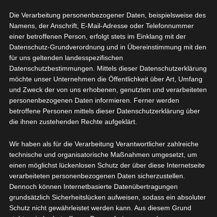
Maximilian Ott
Die Verarbeitung personenbezogener Daten, beispielsweise des
Schulgasse 6
Namens, der Anschrift, E-Mail-Adresse oder Telefonnummer
88364 Wolfegg
einer betroffenen Person, erfolgt stets im Einklang mit der
Deutschland
Datenschutz-Grundverordnung und in Übereinstimmung mit den
Vertreten durch:
Maximilian Ott
für uns geltenden landesspezifischen
Datenschutzbestimmungen. Mittels dieser Datenschutzerklärung
Kontakt:
möchte unser Unternehmen die Öffentlichkeit über Art, Umfang
Telefon: 07527 9541570
und Zweck der von uns erhobenen, genutzten und verarbeiteten
E-Mail:
personenbezogenen Daten informieren. Ferner werden
betroffene Personen mittels dieser Datenschutzerklärung über
Umsatzsteuer-ID:
DE320027933
die ihnen zustehenden Rechte aufgeklärt.
Steuernummer:
77463/53039
Wir haben als für die Verarbeitung Verantwortlicher zahlreiche
Haftungsausschluss
technische und organisatorische Maßnahmen umgesetzt, um
Haftung für Links:
einen möglichst lückenlosen Schutz der über diese Internetseite
Unser Angebot enthält Links zu externen Webseiten
verarbeiteten personenbezogenen Daten sicherzustellen.
Dritter, auf deren Inhalte wir keinen Einfluss haben.
Dennoch können Internetbasierte Datenübertragungen
Deshalb können wir für diese fremden Inhalte auch
grundsätzlich Sicherheitslücken aufweisen, sodass ein absoluter
keine Gewähr übernehmen. Für die Inhalte der
Schutz nicht gewährleistet werden kann. Aus diesem Grund